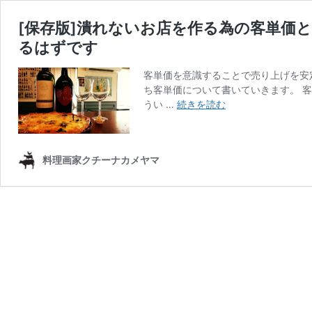
[保存版]潰れないお店を作る為の客単価
るはずです
客単価を意識することで売り上げを安
ち客単価について書いていきます。 
[保
うい …
続きを読む
存
版]
潰
料理画家クチーナカメヤマ
れ
な
い
お
店
を
作
る
為
の
客