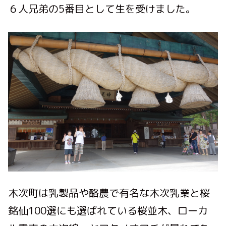
６人兄弟の5番目として生を受けました。
木次町は乳製品や酪農で有名な木次乳業と桜
銘仙100選にも選ばれている桜並木、ローカ