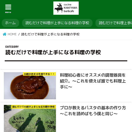
menu
ホーム
読むだけで料理が上手になる料理の学校
読むだけで料理上手
HOME
読むだけで料理が上手になる料理の学校
読むだけで料理が上手になる料理の学校
料理初心者にオススメの調理器具を
料理が苦手は克服できる！！
紹介。～これを使えば誰でも料理上
手に～
プロが教えるパスタの基本の作り方
読むだけで料理が上手になる料理の学校
～これを読めばもう僕と同じ～