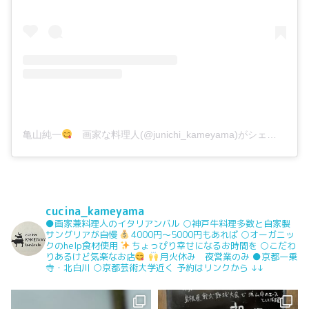
亀山純一
画家な料理人(@junichi_kameyama)がシェアした投稿
cucina_kameyama
●画家兼料理人のイタリアンバル
○神戸牛料理多数と自家製
サングリアが自慢
4000円〜5000円もあれば
○オーガニッ
クのhelp食材使用
ちょっぴり幸せになるお時間を
○こだわ
りあるけど気楽なお店
月火休み 夜営業のみ
●京都一乗
寺・北白川
○京都芸術大学近く
予約はリンクから
↓↓