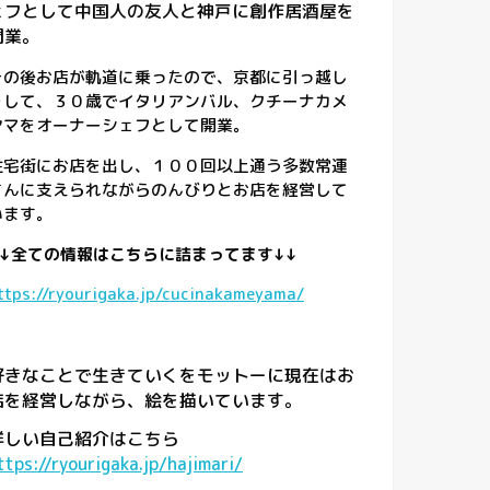
ェフとして中国人の友人と神戸に創作居酒屋を
開業。
その後お店が軌道に乗ったので、京都に引っ越し
をして、３０歳でイタリアンバル、クチーナカメ
ヤマをオーナーシェフとして開業。
住宅街にお店を出し、１００回以上通う多数常連
さんに支えられながらのんびりとお店を経営して
います。
↓↓全ての情報はこちらに詰まってます↓↓
ttps://ryourigaka.jp/cucinakameyama/
好きなことで生きていくをモットーに現在はお
店を経営しながら、絵を描いています。
詳しい自己紹介はこちら
ttps://ryourigaka.jp/hajimari/