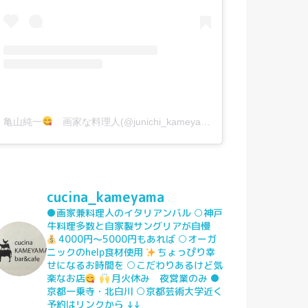
亀山純一
画家な料理人(@junichi_kameyama)がシェアした投稿
cucina_kameyama
●画家兼料理人のイタリアンバル
○神戸
牛料理多数と自家製サングリアが自慢
4000円〜5000円もあれば
○オーガ
ニックのhelp食材使用
ちょっぴり幸
せになるお時間を
○こだわりあるけど気
楽なお店
月火休み 夜営業のみ
●
京都一乗寺・北白川
○京都芸術大学近く
予約はリンクから
↓↓