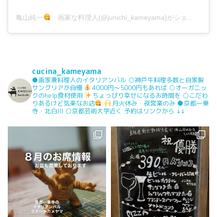
亀山純一
画家な料理人(@junichi_kameyama)がシェアした投稿
cucina_kameyama
●画家兼料理人のイタリアンバル
○神戸牛料理多数と自家製
サングリアが自慢
4000円〜5000円もあれば
○オーガニッ
クのhelp食材使用
ちょっぴり幸せになるお時間を
○こだわ
りあるけど気楽なお店
月火休み 夜営業のみ
●京都一乗
寺・北白川
○京都芸術大学近く
予約はリンクから
↓↓