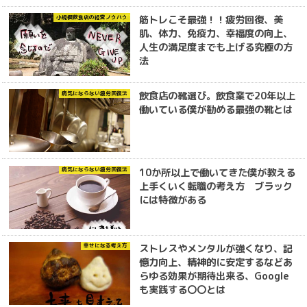
筋トレこそ最強！！疲労回復、美
小規模飲食店の経営ノウハウ
肌、体力、免疫力、幸福度の向上、
人生の満足度までも上げる究極の方
法
飲食店の靴選び。飲食業で20年以上
病気にならない疲労回復法
働いている僕が勧める最強の靴とは
10か所以上で働いてきた僕が教える
病気にならない疲労回復法
上手くいく転職の考え方 ブラック
には特徴がある
ストレスやメンタルが強くなり、記
幸せになる考え方
憶力向上、精神的に安定するなどあ
らゆる効果が期待出来る、Google
も実践する〇〇とは