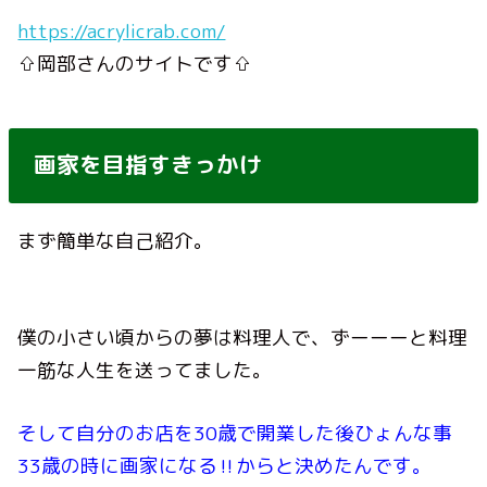
https://acrylicrab.com/
⇧岡部さんのサイトです⇧
画家を目指すきっかけ
まず簡単な自己紹介。
僕の小さい頃からの夢は料理人で、ずーーーと料理
一筋な人生を送ってました。
そして自分のお店を
30
歳で開業した後ひょんな事
33
歳の時に画家になる
‼︎
から
と決めたんです。