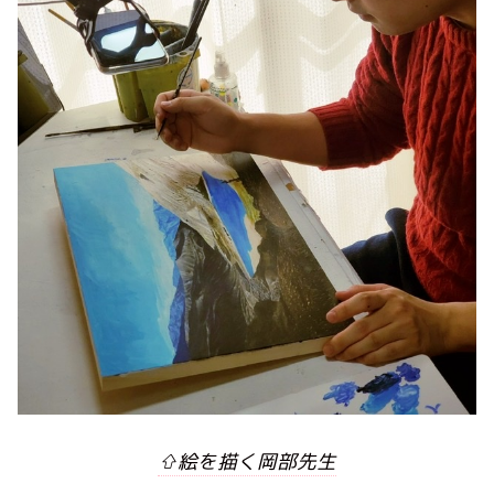
⇧絵を描く岡部先生