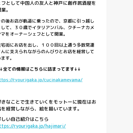
ェフとして中国人の友人と神戸に創作居酒屋を
開業。
その後お店が軌道に乗ったので、京都に引っ越し
をして、３０歳でイタリアンバル、クチーナカメ
ヤマをオーナーシェフとして開業。
住宅街にお店を出し、１００回以上通う多数常連
さんに支えられながらのんびりとお店を経営して
います。
↓↓全ての情報はこちらに詰まってます↓↓
ttps://ryourigaka.jp/cucinakameyama/
好きなことで生きていくをモットーに現在はお
店を経営しながら、絵を描いています。
詳しい自己紹介はこちら
ttps://ryourigaka.jp/hajimari/