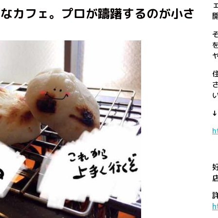
さなカフェ。プロが躊躇するのが小さ
？
h
h