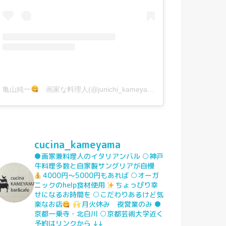
亀山純一
画家な料理人(@junichi_kameyama)がシェアした投稿
cucina_kameyama
●画家兼料理人のイタリアンバル
○神戸
牛料理多数と自家製サングリアが自慢
4000円〜5000円もあれば
○オーガ
ニックのhelp食材使用
ちょっぴり幸
せになるお時間を
○こだわりあるけど気
楽なお店
月火休み 夜営業のみ
●
京都一乗寺・北白川
○京都芸術大学近く
予約はリンクから
↓↓