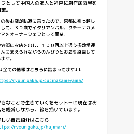
ェフとして中国人の友人と神戸に創作居酒屋を
開業。
その後お店が軌道に乗ったので、京都に引っ越し
をして、３０歳でイタリアンバル、クチーナカメ
ヤマをオーナーシェフとして開業。
住宅街にお店を出し、１００回以上通う多数常連
さんに支えられながらのんびりとお店を経営して
います。
↓↓全ての情報はこちらに詰まってます↓↓
ttps://ryourigaka.jp/cucinakameyama/
好きなことで生きていくをモットーに現在はお
店を経営しながら、絵を描いています。
詳しい自己紹介はこちら
ttps://ryourigaka.jp/hajimari/