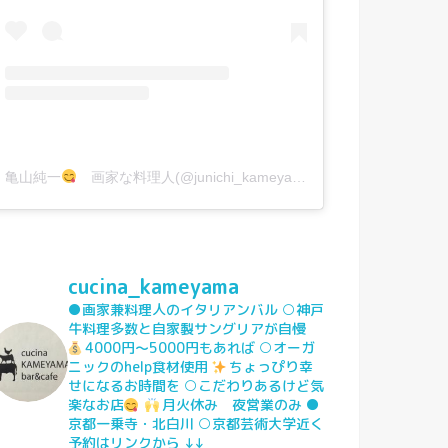
亀山純一
画家な料理人(@junichi_kameyama)がシェアした投稿
cucina_kameyama
●画家兼料理人のイタリアンバル
○神戸
牛料理多数と自家製サングリアが自慢
4000円〜5000円もあれば
○オーガ
ニックのhelp食材使用
ちょっぴり幸
せになるお時間を
○こだわりあるけど気
楽なお店
月火休み 夜営業のみ
●
京都一乗寺・北白川
○京都芸術大学近く
予約はリンクから
↓↓