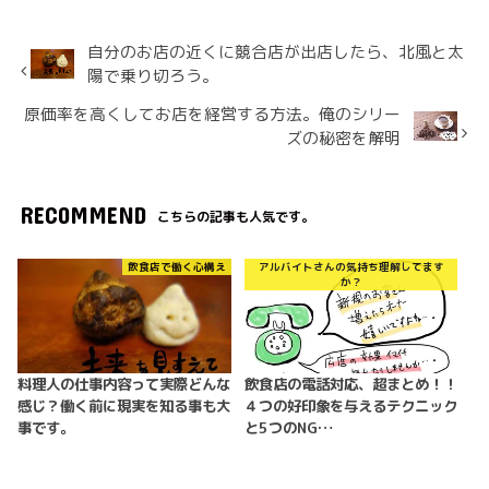
自分のお店の近くに競合店が出店したら、北風と太
陽で乗り切ろう。
原価率を高くしてお店を経営する方法。俺のシリー
ズの秘密を解明
RECOMMEND
こちらの記事も人気です。
飲食店で働く心構え
アルバイトさんの気持ち理解してます
か？
料理人の仕事内容って実際どんな
飲食店の電話対応、超まとめ！！
感じ？働く前に現実を知る事も大
４つの好印象を与えるテクニック
事です。
と5つのNG…